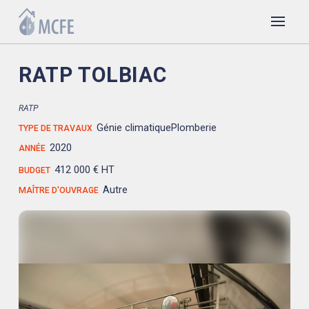
RATP TOLBIAC
RATP
Génie climatique
Plomberie
TYPE DE TRAVAUX
2020
ANNÉE
412 000 € HT
BUDGET
Autre
MAÎTRE D'OUVRAGE